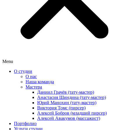
Menu
О студии
О нас
Наша команда
Мастера
Даниил Грачёв (тату-мастер)
Анастасия Шиндина (тату-мастер)
Юрий Манохин (тату-мастер)
Виктория Томс (пирсер)
Алексей Бобров (младший пирсер)
Алексей Авакумов (массажист)
Портфолио
Услуги студии