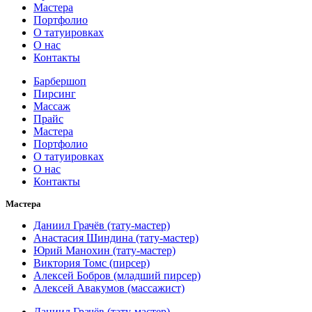
Мастера
Портфолио
О татуировках
О нас
Контакты
Барбершоп
Пирсинг
Массаж
Прайс
Мастера
Портфолио
О татуировках
О нас
Контакты
Мастера
Даниил Грачёв (тату-мастер)
Анастасия Шиндина (тату-мастер)
Юрий Манохин (тату-мастер)
Виктория Томс (пирсер)
Алексей Бобров (младший пирсер)
Алексей Авакумов (массажист)
Даниил Грачёв (тату-мастер)