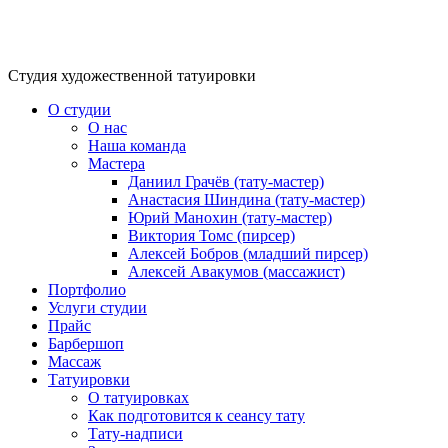
Студия художественной татуировки
О студии
О нас
Наша команда
Мастера
Даниил Грачёв (тату-мастер)
Анастасия Шиндина (тату-мастер)
Юрий Манохин (тату-мастер)
Виктория Томс (пирсер)
Алексей Бобров (младший пирсер)
Алексей Авакумов (массажист)
Портфолио
Услуги студии
Прайс
Барбершоп
Массаж
Татуировки
О татуировках
Как подготовится к сеансу тату
Тату-надписи