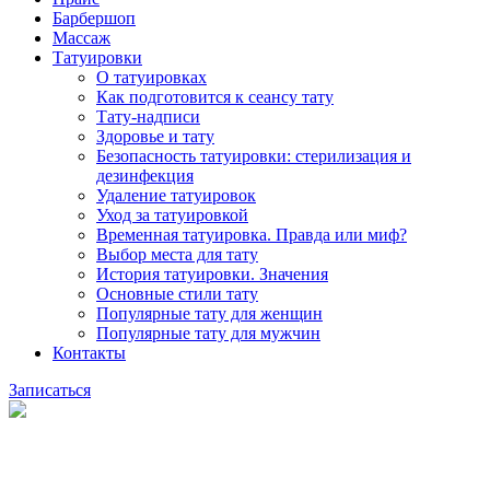
Барбершоп
Массаж
Татуировки
О татуировках
Как подготовится к сеансу тату
Тату-надписи
Здоровье и тату
Безопасность татуировки: стерилизация и
дезинфекция
Удаление татуировок
Уход за татуировкой
Временная татуировка. Правда или миф?
Выбор места для тату
История татуировки. Значения
Основные стили тату
Популярные тату для женщин
Популярные тату для мужчин
Контакты
Записаться