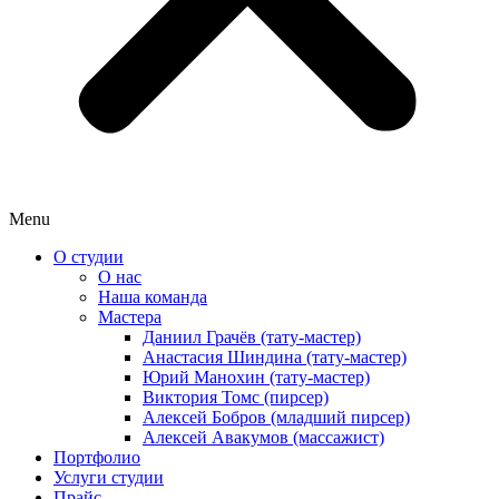
Menu
О студии
О нас
Наша команда
Мастера
Даниил Грачёв (тату-мастер)
Анастасия Шиндина (тату-мастер)
Юрий Манохин (тату-мастер)
Виктория Томс (пирсер)
Алексей Бобров (младший пирсер)
Алексей Авакумов (массажист)
Портфолио
Услуги студии
Прайс