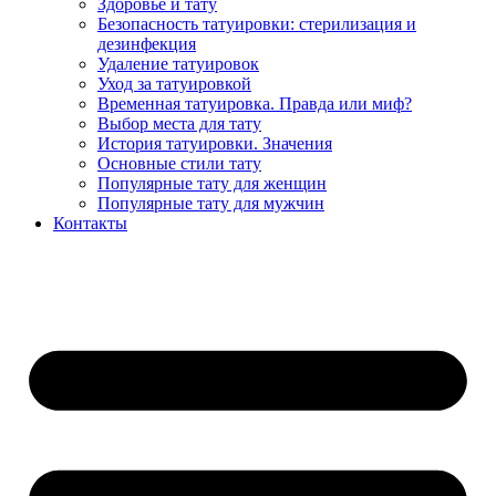
Здоровье и тату
Безопасность татуировки: стерилизация и
дезинфекция
Удаление татуировок
Уход за татуировкой
Временная татуировка. Правда или миф?
Выбор места для тату
История татуировки. Значения
Основные стили тату
Популярные тату для женщин
Популярные тату для мужчин
Контакты