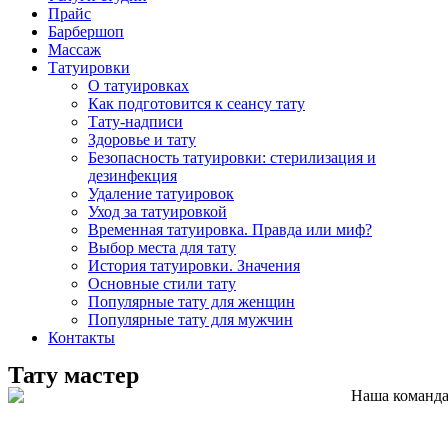
Прайс
Барбершоп
Массаж
Татуировки
О татуировках
Как подготовится к сеансу тату
Тату-надписи
Здоровье и тату
Безопасность татуировки: стерилизация и
дезинфекция
Удаление татуировок
Уход за татуировкой
Временная татуировка. Правда или миф?
Выбор места для тату
История татуировки. Значения
Основные стили тату
Популярные тату для женщин
Популярные тату для мужчин
Контакты
Тату мастер