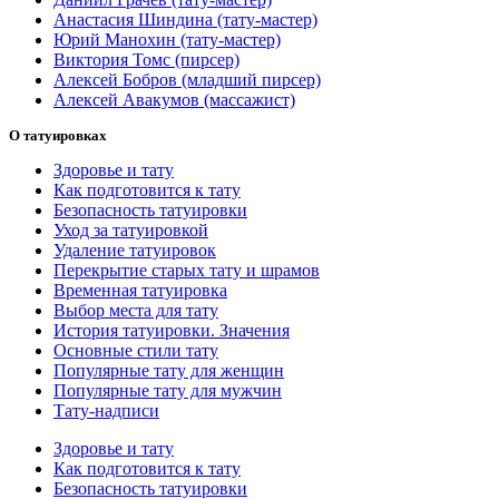
Анастасия Шиндина (тату-мастер)
Юрий Манохин (тату-мастер)
Виктория Томс (пирсер)
Алексей Бобров (младший пирсер)
Алексей Авакумов (массажист)
О татуировках
Здоровье и тату
Как подготовится к тату
Безопасность татуировки
Уход за татуировкой
Удаление татуировок
Перекрытие старых тату и шрамов
Временная татуировка
Выбор места для тату
История татуировки. Значения
Основные стили тату
Популярные тату для женщин
Популярные тату для мужчин
Тату-надписи
Здоровье и тату
Как подготовится к тату
Безопасность татуировки