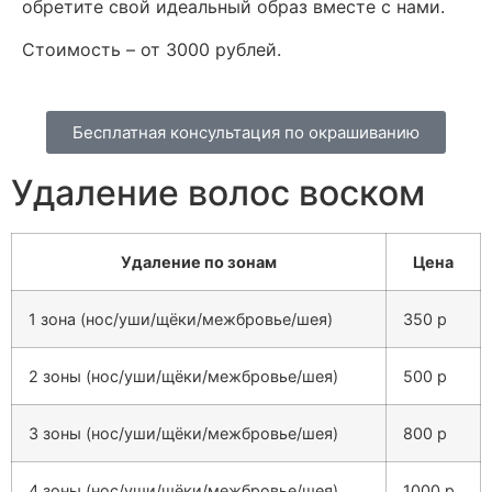
обретите свой идеальный образ вместе с нами.
Стоимость – от 3000 рублей.
Бесплатная консультация по окрашиванию
Удаление волос воском
Удаление по зонам
Цена
1 зона (нос/уши/щёки/межбровье/шея)
350 р
2 зоны (нос/уши/щёки/межбровье/шея)
500 р
3 зоны (нос/уши/щёки/межбровье/шея)
800 р
4 зоны (нос/уши/щёки/межбровье/шея)
1000 р